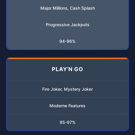
Major Millions, Cash Splash
Progressive Jackpots
94-96%
PLAY’N GO
Fire Joker, Mystery Joker
Moderne Features
95-97%