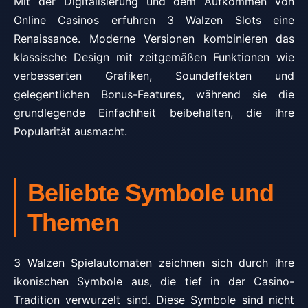
Mit der Digitalisierung und dem Aufkommen von
Online Casinos erfuhren 3 Walzen Slots eine
Renaissance. Moderne Versionen kombinieren das
klassische Design mit zeitgemäßen Funktionen wie
verbesserten Grafiken, Soundeffekten und
gelegentlichen Bonus-Features, während sie die
grundlegende Einfachheit beibehalten, die ihre
Popularität ausmacht.
Beliebte Symbole und
Themen
3 Walzen Spielautomaten zeichnen sich durch ihre
ikonischen Symbole aus, die tief in der Casino-
Tradition verwurzelt sind. Diese Symbole sind nicht