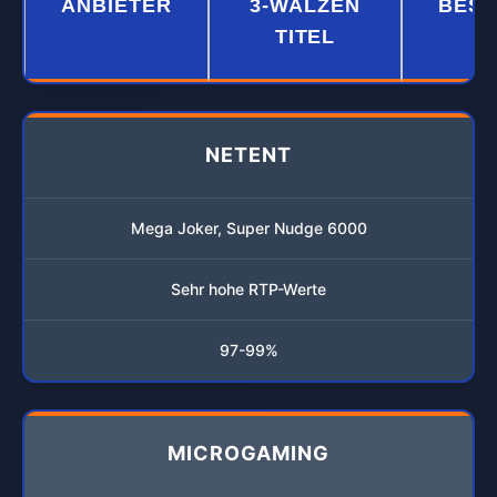
ANBIETER
3-WALZEN
BESO
TITEL
NETENT
Mega Joker, Super Nudge 6000
Sehr hohe RTP-Werte
97-99%
MICROGAMING