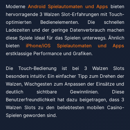
Moderne
Android Spielautomaten und Apps
bieten
hervorragende 3 Walzen Slot-Erfahrungen mit Touch-
optimierten Bedienelementen. Die schnellen
Ladezeiten und der geringe Datenverbrauch machen
diese Spiele ideal für das Spielen unterwegs. Ähnlich
bieten
iPhone/iOS Spielautomaten und Apps
erstklassige Performance und Grafiken.
Die Touch-Bedienung ist bei 3 Walzen Slots
besonders intuitiv: Ein einfacher Tipp zum Drehen der
Walzen, Wischgesten zum Anpassen der Einsätze und
deutlich sichtbare Gewinnlinien. Diese
Benutzerfreundlichkeit hat dazu beigetragen, dass 3
Walzen Slots zu den beliebtesten mobilen Casino-
Spielen geworden sind.