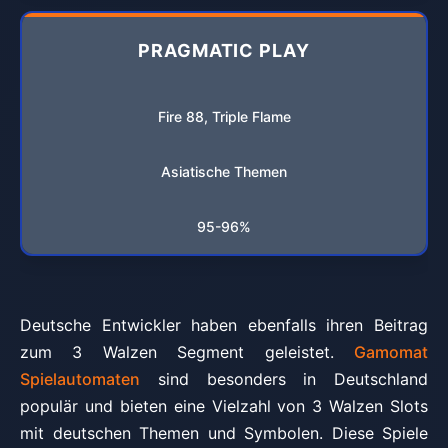
PRAGMATIC PLAY
Fire 88, Triple Flame
Asiatische Themen
95-96%
Deutsche Entwickler haben ebenfalls ihren Beitrag
zum 3 Walzen Segment geleistet.
Gamomat
Spielautomaten
sind besonders in Deutschland
populär und bieten eine Vielzahl von 3 Walzen Slots
mit deutschen Themen und Symbolen. Diese Spiele