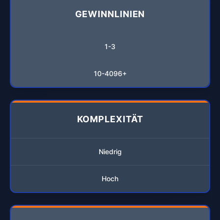
GEWINNLINIEN
1-3
10-4096+
KOMPLEXITÄT
Niedrig
Hoch