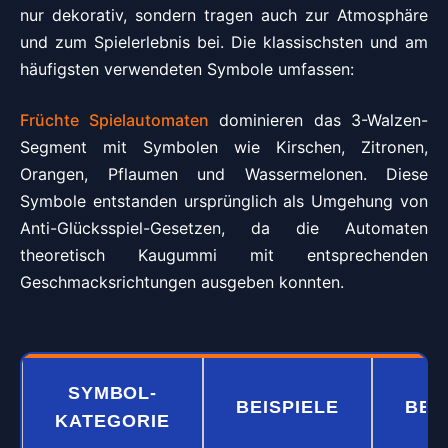
nur dekorativ, sondern tragen auch zur Atmosphäre
und zum Spielerlebnis bei. Die klassischsten und am
häufigsten verwendeten Symbole umfassen:
Früchte Spielautomaten
dominieren das 3-Walzen-
Segment mit Symbolen wie Kirschen, Zitronen,
Orangen, Pflaumen und Wassermelonen. Diese
Symbole entstanden ursprünglich als Umgehung von
Anti-Glücksspiel-Gesetzen, da die Automaten
theoretisch Kaugummi mit entsprechenden
Geschmacksrichtungen ausgeben konnten.
SYMBOL-
BEISPIELE
BED
KATEGORIE