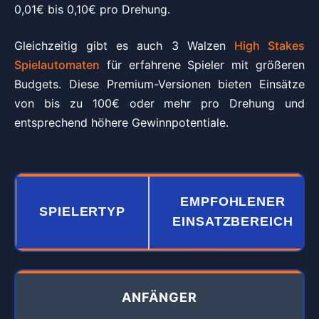
0,01€ bis 0,10€ pro Drehung.
Gleichzeitig gibt es auch 3 Walzen
High Stakes
Spielautomaten
für erfahrene Spieler mit größeren
Budgets. Diese Premium-Versionen bieten Einsätze
von bis zu 100€ oder mehr pro Drehung und
entsprechend höhere Gewinnpotentiale.
EMPFOHLENER
SPIELERTYP
EINSATZBEREICH
ANFÄNGER