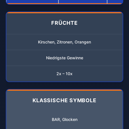
FRÜCHTE
Kirschen, Zitronen, Orangen
Niedrigste Gewinne
2x – 10x
KLASSISCHE SYMBOLE
BAR, Glocken