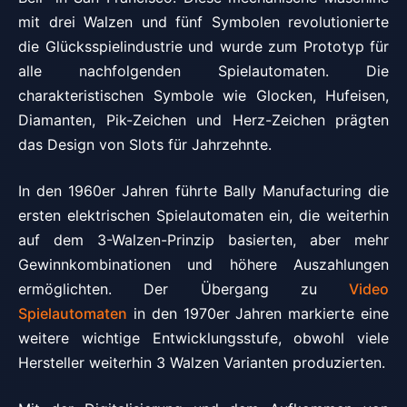
mit drei Walzen und fünf Symbolen revolutionierte
die Glücksspielindustrie und wurde zum Prototyp für
alle nachfolgenden Spielautomaten. Die
charakteristischen Symbole wie Glocken, Hufeisen,
Diamanten, Pik-Zeichen und Herz-Zeichen prägten
das Design von Slots für Jahrzehnte.
In den 1960er Jahren führte Bally Manufacturing die
ersten elektrischen Spielautomaten ein, die weiterhin
auf dem 3-Walzen-Prinzip basierten, aber mehr
Gewinnkombinationen und höhere Auszahlungen
ermöglichten. Der Übergang zu
Video
Spielautomaten
in den 1970er Jahren markierte eine
weitere wichtige Entwicklungsstufe, obwohl viele
Hersteller weiterhin 3 Walzen Varianten produzierten.