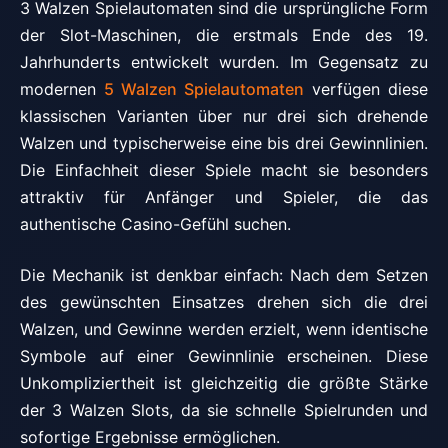
3 Walzen Spielautomaten sind die ursprüngliche Form
der Slot-Maschinen, die erstmals Ende des 19.
Jahrhunderts entwickelt wurden. Im Gegensatz zu
modernen
5 Walzen Spielautomaten
verfügen diese
klassischen Varianten über nur drei sich drehende
Walzen und typischerweise eine bis drei Gewinnlinien.
Die Einfachheit dieser Spiele macht sie besonders
attraktiv für Anfänger und Spieler, die das
authentische Casino-Gefühl suchen.
Die Mechanik ist denkbar einfach: Nach dem Setzen
des gewünschten Einsatzes drehen sich die drei
Walzen, und Gewinne werden erzielt, wenn identische
Symbole auf einer Gewinnlinie erscheinen. Diese
Unkompliziertheit ist gleichzeitig die größte Stärke
der 3 Walzen Slots, da sie schnelle Spielrunden und
sofortige Ergebnisse ermöglichen.