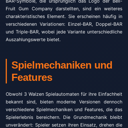
BAR-Symbole, die ursprünglich das Logo der Bell-
Fruit Gum Company darstellten, sind ein weiteres
charakteristisches Element. Sie erscheinen häufig in
verschiedenen Variationen: Einzel-BAR, Doppel-BAR
und Triple-BAR, wobei jede Variante unterschiedliche
Auszahlungswerte bietet.
Spielmechaniken und
Features
Obwohl 3 Walzen Spielautomaten für ihre Einfachheit
bekannt sind, bieten moderne Versionen dennoch
verschiedene Spielmechaniken und Features, die das
Spielerlebnis bereichern. Die Grundmechanik bleibt
unverändert: Spieler setzen ihren Einsatz, drehen die