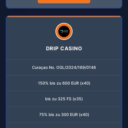
DRIP CASINO
Curaçao No. OGL/2024/169/0146
150% bis zu 600 EUR (x40)
bis zu 325 FS (x35)
75% bis zu 300 EUR (x40)