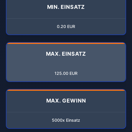
MIN. EINSATZ
0.20 EUR
MAX. EINSATZ
125.00 EUR
MAX. GEWINN
5000x Einsatz