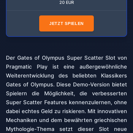
20 EUR
JETZT SPIELEN
Der Gates of Olympus Super Scatter Slot von
Pragmatic Play ist eine außergewöhnliche
Weiterentwicklung des beliebten Klassikers
Gates of Olympus. Diese Demo-Version bietet
Spielern die Möglichkeit, die verbesserten
Super Scatter Features kennenzulernen, ohne
dabei echtes Geld zu riskieren. Mit innovativen
Mechaniken und dem bewährten griechischen
Mythologie-Thema setzt dieser Slot neue