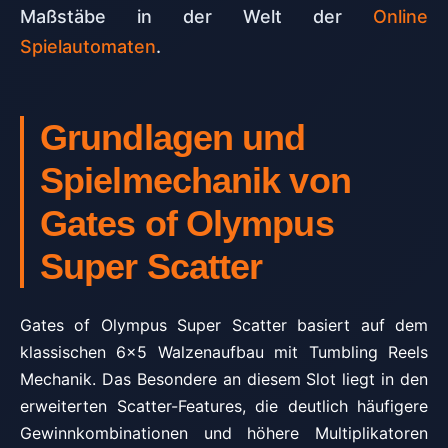
Maßstäbe in der Welt der
Online
Spielautomaten
.
Grundlagen und
Spielmechanik von
Gates of Olympus
Super Scatter
Gates of Olympus Super Scatter basiert auf dem
klassischen 6×5 Walzenaufbau mit Tumbling Reels
Mechanik. Das Besondere an diesem Slot liegt in den
erweiterten Scatter-Features, die deutlich häufigere
Gewinnkombinationen und höhere Multiplikatoren