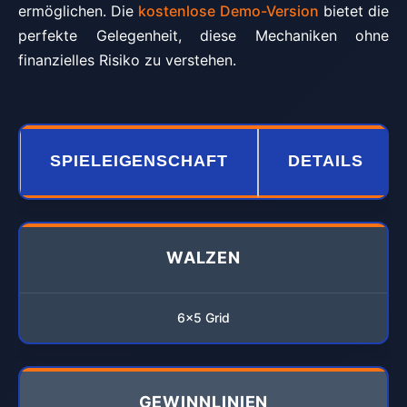
ermöglichen. Die
kostenlose Demo-Version
bietet die
perfekte Gelegenheit, diese Mechaniken ohne
finanzielles Risiko zu verstehen.
SPIELEIGENSCHAFT
DETAILS
WALZEN
6×5 Grid
GEWINNLINIEN