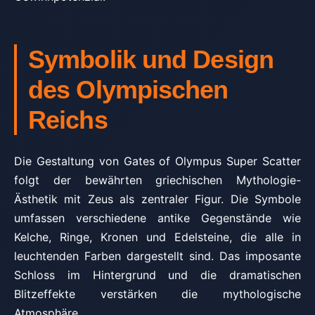
Symbolik und Design
des Olympischen
Reichs
Die Gestaltung von Gates of Olympus Super Scatter
folgt der bewährten griechischen Mythologie-
Ästhetik mit Zeus als zentraler Figur. Die Symbole
umfassen verschiedene antike Gegenstände wie
Kelche, Ringe, Kronen und Edelsteine, die alle in
leuchtenden Farben dargestellt sind. Das imposante
Schloss im Hintergrund und die dramatischen
Blitzeffekte verstärken die mythologische
Atmosphäre.