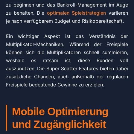
zu beginnen und das Bankroll-Management im Auge
zu behalten. Die
optimalen Spielstrategien
variieren
je nach verfügbarem Budget und Risikobereitschaft.
Ein wichtiger Aspekt ist das Verständnis der
Multiplikator-Mechaniken. Während der Freispiele
können sich die Multiplikatoren schnell summieren,
weshalb es ratsam ist, diese Runden voll
auszunutzen. Die Super Scatter Features bieten dabei
zusätzliche Chancen, auch außerhalb der regulären
Freispiele bedeutende Gewinne zu erzielen.
Mobile Optimierung
und Zugänglichkeit