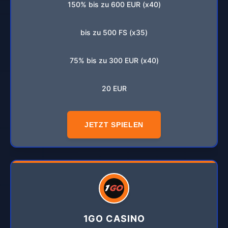
150% bis zu 600 EUR (x40)
bis zu 500 FS (x35)
75% bis zu 300 EUR (x40)
20 EUR
JETZT SPIELEN
1GO CASINO