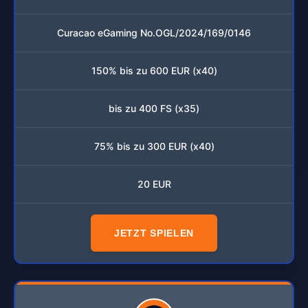
Curacao eGaming No.OGL/2024/169/0146
150% bis zu 600 EUR (x40)
bis zu 400 FS (x35)
75% bis zu 300 EUR (x40)
20 EUR
JETZT SPIELEN