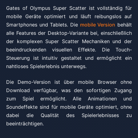
Gates of Olympus Super Scatter ist vollständig für
mobile Geräte optimiert und läuft reibungslos auf
Smartphones und Tablets. Die
mobile Version
behält
alle Features der Desktop-Variante bei, einschließlich
der komplexen Super Scatter Mechaniken und der
beeindruckenden visuellen Effekte. Die Touch-
Steuerung ist intuitiv gestaltet und ermöglicht ein
nahtloses Spielerlebnis unterwegs.
Die Demo-Version ist über mobile Browser ohne
Download verfügbar, was den sofortigen Zugang
zum Spiel ermöglicht. Alle Animationen und
Soundeffekte sind für mobile Geräte optimiert, ohne
dabei die Qualität des Spielerlebnisses zu
beeinträchtigen.