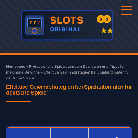
Skip
to
content
Homepage
»
Professionelle Spielautomaten Strategien und Tipps für
maximale Gewinne
»
Effektive Gewinnstrategien bei Spielautomaten für
deutsche Spieler
Effektive Gewinnstrategien bei Spielautomaten für
deutsche Spieler