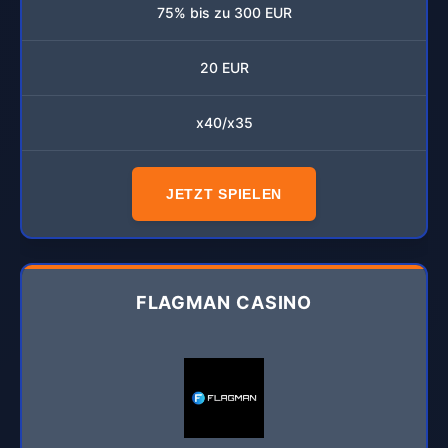
75% bis zu 300 EUR
20 EUR
x40/x35
JETZT SPIELEN
FLAGMAN CASINO