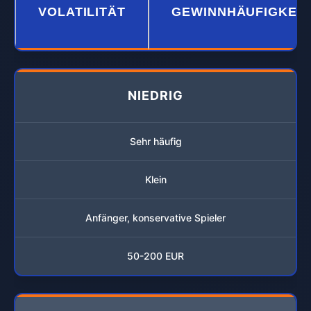
VOLATILITÄT
GEWINNHÄUFIGKEIT
NIEDRIG
Sehr häufig
Klein
Anfänger, konservative Spieler
50-200 EUR