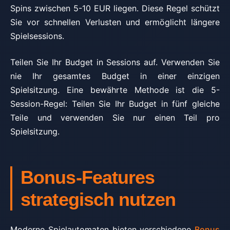
Spins zwischen 5-10 EUR liegen. Diese Regel schützt
Sie vor schnellen Verlusten und ermöglicht längere
Spielsessions.
Teilen Sie Ihr Budget in Sessions auf. Verwenden Sie
nie Ihr gesamtes Budget in einer einzigen
Spielsitzung. Eine bewährte Methode ist die 5-
Session-Regel: Teilen Sie Ihr Budget in fünf gleiche
Teile und verwenden Sie nur einen Teil pro
Spielsitzung.
Bonus-Features
strategisch nutzen
Moderne Spielautomaten bieten verschiedene
Bonus