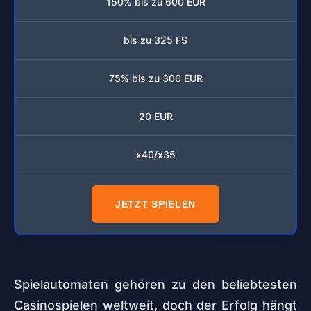
150% bis zu 600 EUR
bis zu 325 FS
75% bis zu 300 EUR
20 EUR
x40/x35
JETZT SPIELEN
Spielautomaten gehören zu den beliebtesten
Casinospielen weltweit, doch der Erfolg hängt