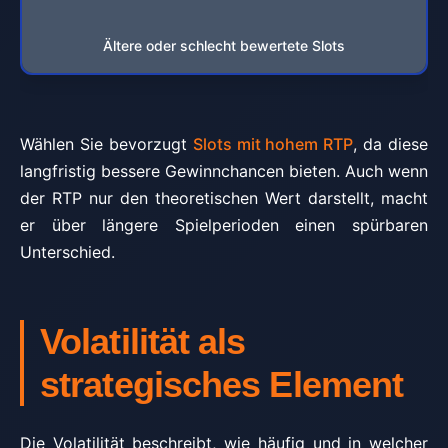
Ältere oder schlecht bewertete Slots
Wählen Sie bevorzugt
Slots mit hohem RTP
, da diese
langfristig bessere Gewinnchancen bieten. Auch wenn
der RTP nur den theoretischen Wert darstellt, macht
er über längere Spielperioden einen spürbaren
Unterschied.
Volatilität als
strategisches Element
Die Volatilität beschreibt, wie häufig und in welcher