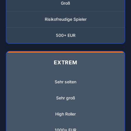
Groß
Risikofreudige Spieler
500+ EUR
EXTREM
Sehr selten
Sehr groß
High Roller
1000+ EUR