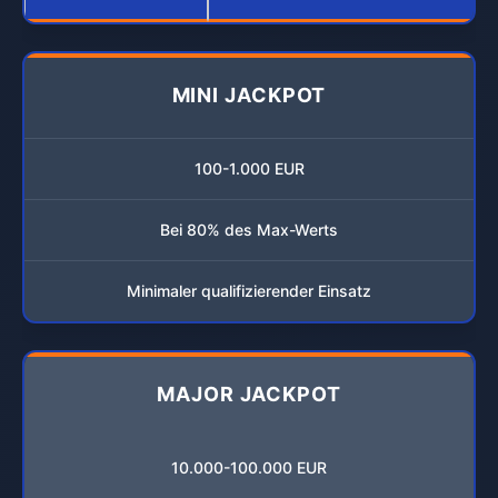
MINI JACKPOT
100-1.000 EUR
Bei 80% des Max-Werts
Minimaler qualifizierender Einsatz
MAJOR JACKPOT
10.000-100.000 EUR