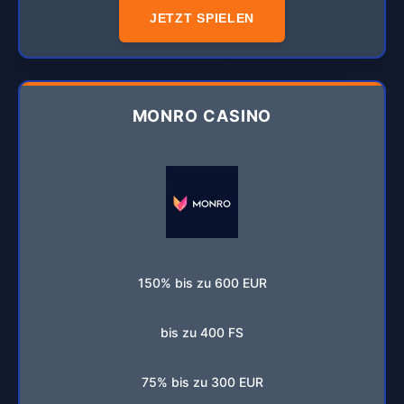
JETZT SPIELEN
MONRO CASINO
150% bis zu 600 EUR
bis zu 400 FS
75% bis zu 300 EUR