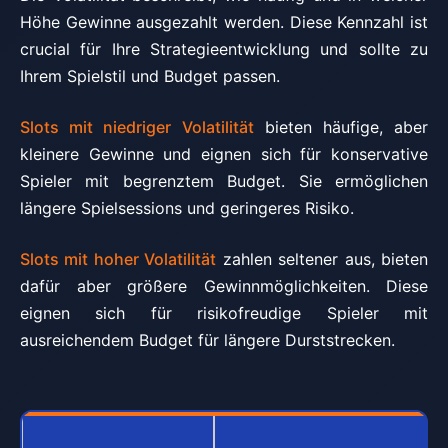
Höhe Gewinne ausgezahlt werden. Diese Kennzahl ist
crucial für Ihre Strategieentwicklung und sollte zu
Ihrem Spielstil und Budget passen.
Slots mit niedriger Volatilität
bieten häufige, aber
kleinere Gewinne und eignen sich für konservative
Spieler mit begrenztem Budget. Sie ermöglichen
längere Spielsessions und geringeres Risiko.
Slots mit hoher Volatilität
zahlen seltener aus, bieten
dafür aber größere Gewinnmöglichkeiten. Diese
eignen sich für risikofreudige Spieler mit
ausreichendem Budget für längere Durststrecken.