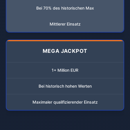
Bei 70% des historischen Max
Mittlerer Einsatz
MEGA JACKPOT
1+ Million EUR
Bei historisch hohen Werten
Maximaler qualifizierender Einsatz