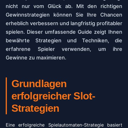
nicht nur vom Glück ab. Mit den richtigen
Gewinnstrategien können Sie Ihre Chancen
erheblich verbessern und langfristig profitabler
spielen. Dieser umfassende Guide zeigt Ihnen
bewährte Strategien und Techniken, die
erfahrene Spieler verwenden, um ihre
Gewinne zu maximieren.
Grundlagen
erfolgreicher Slot-
Strategien
Eine erfolgreiche Spielautomaten-Strategie basiert