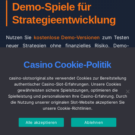
Demo-Spiele für
Strategieentwicklung
Nutzen Sie
kostenlose Demo-Versionen
zum Testen
neuer Strategien ohne finanzielles Risiko. Demo-
Spiele verwenden dieselben Algorithmen wie
Echtgeld-Versionen und bieten realistische
Casino Cookie-Politik
Testbedingungen.
casino-slotsoriginal.site verwendet Cookies zur Bereitstellung
authentischer Casino-Slot-Erfahrungen. Unsere Cookies
Entwickeln Sie Ihre persönliche Strategie durch
gewährleisten sichere Spielsitzungen, optimieren die
systematisches Testen verschiedener Ansätze in
Spielleistung und personalisieren Ihre Casino-Erfahrung. Durch
Demo-Modi. Dokumentieren Sie Ihre Ergebnisse und
die Nutzung unserer originalen Slot-Website akzeptieren Sie
unsere Cookie-Richtlinien.
verfeinern Sie erfolgreiche Taktiken.
Alle akzeptieren
Ablehnen