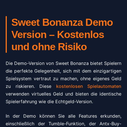
Sweet Bonanza Demo
Version – Kostenlos
und ohne Risiko
Die Demo-Version von Sweet Bonanza bietet Spielern
die perfekte Gelegenheit, sich mit dem einzigartigen
Spielsystem vertraut zu machen, ohne eigenes Geld
zu riskieren. Diese
kostenlosen Spielautomaten
verwenden virtuelles Geld und bieten die identische
Spielerfahrung wie die Echtgeld-Version.
In der Demo können Sie alle Features erkunden,
einschließlich der Tumble-Funktion, der Antx-Buy-