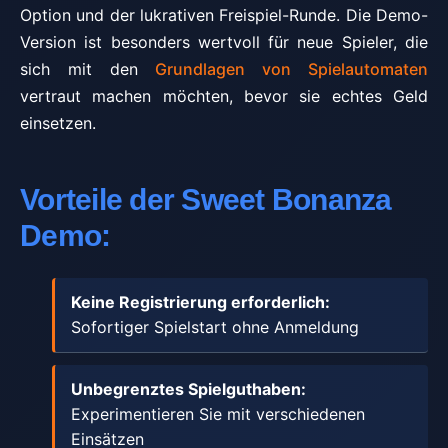
Option und der lukrativen Freispiel-Runde. Die Demo-
Version ist besonders wertvoll für neue Spieler, die
sich mit den
Grundlagen von Spielautomaten
vertraut machen möchten, bevor sie echtes Geld
einsetzen.
Vorteile der Sweet Bonanza
Demo:
Keine Registrierung erforderlich:
Sofortiger Spielstart ohne Anmeldung
Unbegrenztes Spielguthaben:
Experimentieren Sie mit verschiedenen
Einsätzen