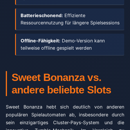
Batterieschonend:
Effiziente
Ressourcennutzung für längere Spielsessions
Offline-Fähigkeit:
Demo-Version kann
teilweise offline gespielt werden
Sweet Bonanza vs.
andere beliebte Slots
Sweet Bonanza hebt sich deutlich von anderen
populären Spielautomaten ab, insbesondere durch
sein einzigartiges Cluster-Pays-System und die