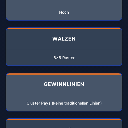
Hoch
WALZEN
6×5 Raster
GEWINNLINIEN
Cluster Pays (keine traditionellen Linien)