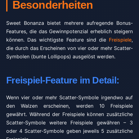
Besonderheiten
Sweet Bonanza bietet mehrere aufregende Bonus-
Features, die das Gewinnpotenzial erheblich steigern
können. Das wichtigste Feature sind die
Freispiele
,
die durch das Erscheinen von vier oder mehr Scatter-
Symbolen (bunte Lollipops) ausgelöst werden.
Freispiel-Feature im Detail:
Wenn vier oder mehr Scatter-Symbole irgendwo auf
den Walzen erscheinen, werden 10 Freispiele
gewährt. Während der Freispiele können zusätzliche
Scatter-Symbole weitere Freispiele gewähren – 3
oder 4 Scatter-Symbole geben jeweils 5 zusätzliche