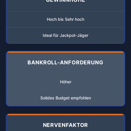
Hoch bis Sehr hoch
Ideal für Jackpot-Jäger
BANKROLL-ANFORDERUNG
Höher
Solides Budget empfohlen
NERVENFAKTOR