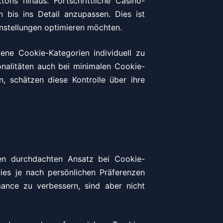
ns hinaus. Fortschrittliche Casino-
n bis ins Detail anzupassen. Dies ist
nstellungen optimieren möchten.
ene Cookie-Kategorien individuell zu
ionalitäten auch bei minimalen Cookie-
n, schätzen diese Kontrolle über ihre
nen durchdachten Ansatz bei Cookie-
ies je nach persönlichen Präferenzen
ance zu verbessern, sind aber nicht