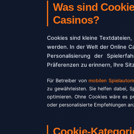
Was sind Cookie
Casinos?
Cookies sind kleine Textdateien
werden. In der Welt der Online Ca
Personalisierung der Spielerfa
Präferenzen zu erinnern, Ihre Sit
Für Betreiber von
mobilen Spielauto
zu gewährleisten. Sie helfen dabei, 
optimieren. Ohne Cookies wäre es pr
oder personalisierte Empfehlungen an
Cookie-Kategori