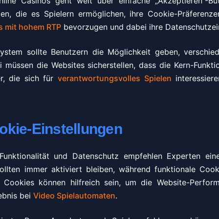
ne Casinos geht weit über einfache „Akzeptieren“-Butto
len, die es Spielern ermöglichen, ihre Cookie-Präferenze
ts mit hohem RTP
bevorzugen und dabei ihre Datenschutzei
stem sollte Benutzern die Möglichkeit geben, verschied
i müssen die Websites sicherstellen, dass die Kern-Funkt
er, die sich für
verantwortungsvolles Spielen
interessiere
ookie-Einstellungen
Funktionalität und Datenschutz empfehlen Experten ei
ollten immer aktiviert bleiben, während funktionale Cook
 Cookies können hilfreich sein, um die Website-Perform
ebnis bei
Video Spielautomaten
.