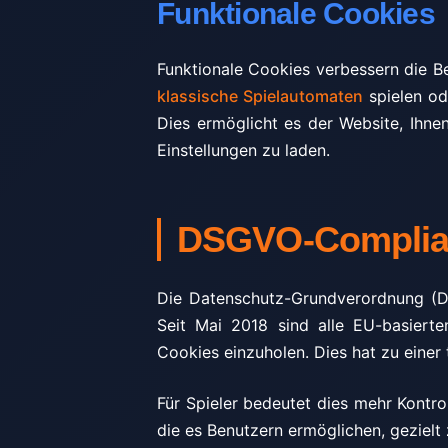
Funktionale Cookies
Funktionale Cookies verbessern die Be
klassische Spielautomaten
spielen od
Dies ermöglicht es der Website, Ihne
Einstellungen zu laden.
DSGVO-Complian
Die Datenschutz-Grundverordnung (DS
Seit Mai 2018 sind alle EU-basierte
Cookies einzuholen. Dies hat zu einer
Für Spieler bedeutet dies mehr Kontro
die es Benutzern ermöglichen, gezielt