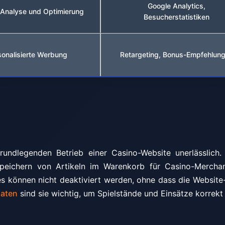
Google Analytics,
Analyse und Optimierung
Besucherstatistiken
sonalisierte Werbung
Retargeting, Bonus-Empfehlun
undlegenden Betrieb einer Casino-Website unerlässlich.
Speichern von Artikeln im Warenkorb für Casino-Mercha
es können nicht deaktiviert werden, ohne dass die Website-F
maten
sind sie wichtig, um Spielstände und Einsätze korrekt