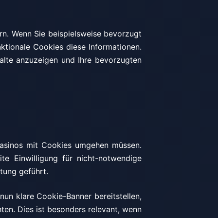
ern. Wenn Sie beispielsweise bevorzugt
ktionale Cookies diese Informationen.
halte anzuzeigen und Ihre bevorzugten
 Casinos mit Cookies umgehen müssen.
te Einwilligung für nicht-notwendige
tung geführt.
nun klare Cookie-Banner bereitstellen,
ten. Dies ist besonders relevant, wenn