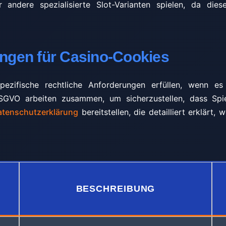
andere spezialisierte Slot-Varianten spielen, da diese
ungen für Casino-Cookies
pezifische rechtliche Anforderungen erfüllen, wenn 
GVO arbeiten zusammen, um sicherzustellen, dass Spie
atenschutzerklärung
bereitstellen, die detailliert erklär
BESCHREIBUNG