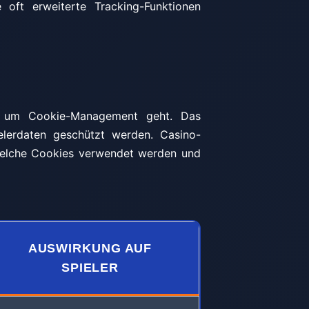
 oft erweiterte Tracking-Funktionen
es um Cookie-Management geht. Das
lerdaten geschützt werden. Casino-
t, welche Cookies verwendet werden und
AUSWIRKUNG AUF
SPIELER