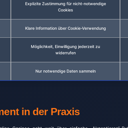
Explizite Zustimmung für nicht-notwendige
Cookies
Klare Information über Cookie-Verwendung
Möglichkeit, Einwilligung jederzeit zu
widerrufen
Nur notwendige Daten sammeln
nt in der Praxis